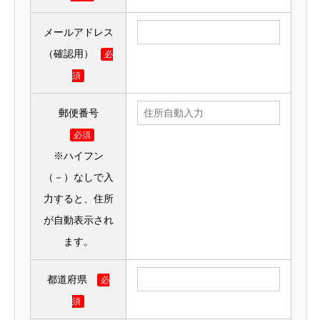
メールアドレス
（確認用）
必
須
郵便番号
必須
※ハイフン
（－）なしで入
力すると、住所
が自動表示され
ます。
都道府県
必
須