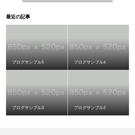
最近の記事
ブログサンプル5
ブログサンプル4
ブログサンプル3
ブログサンプル2