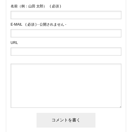
名前（例：山田 太郎）
( 必須 )
E-MAIL
( 必須 ) - 公開されません -
URL