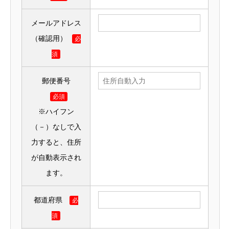
メールアドレス
（確認用）
必
須
郵便番号
必須
※ハイフン
（－）なしで入
力すると、住所
が自動表示され
ます。
都道府県
必
須